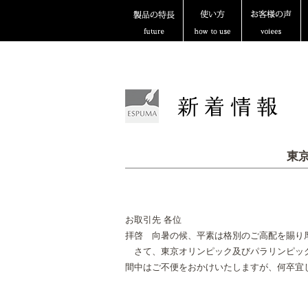
東
お取引先 各位
拝啓 向暑の候、平素は格別のご高配を賜り
さて、東京オリンピック及びパラリンピック
間中はご不便をおかけいたしますが、何卒宜