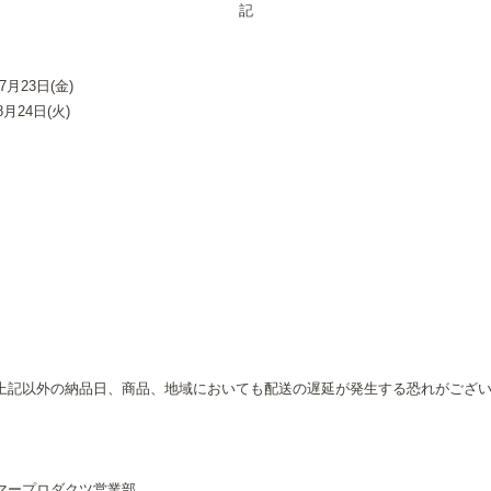
記
23日(金)
24日(火)
上記以外の納品日、商品、地域においても配送の遅延が発生する恐れがござ
ープロダクツ営業部