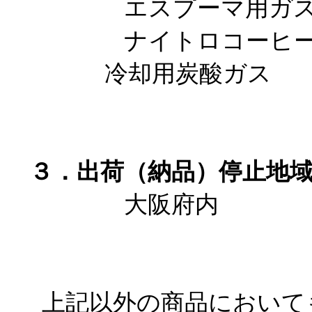
＜問い合わせ先＞
東邦アセチレン株式会社 エス
n2o@toho-ace.co.jp