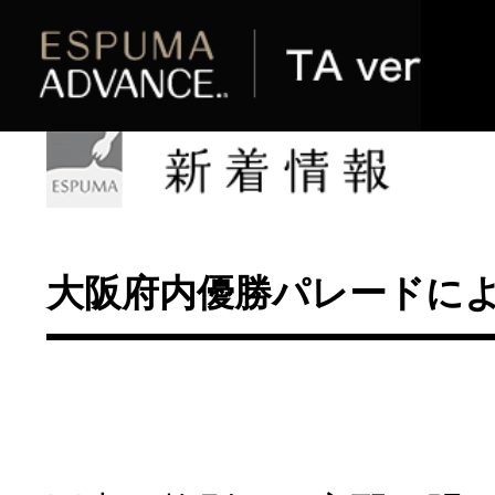
大阪府内優勝パレードによる配送規
平素は格別のご高配を賜り厚くお礼
す。
さて、来る１１月２３日（木）に、阪
ス・オリックス・バファローズの優